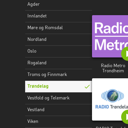
Agder
Troms
Innlandet
og
Finnmark
Møre og Romsdal
Trøndelag
Nordland
Vestfold
Oslo
og
Telemark
Rogaland
Radio Metro
Trondheim
Vestland
Troms og Finnmark
Viken
Trøndelag
Vestfold og Telemark
Vestland
Viken