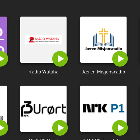
Radio Wataha
Jæren Misjonsradio