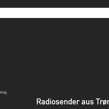
elag
Radiosender aus Trø