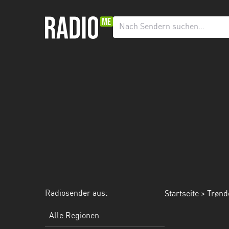
Radiosender
aus:
Alle
Regionen
Agder
Innlandet
Møre
og
Romsdal
Nordland
Radiosender aus:
Startseite
> Trønd
Oslo
Alle Regionen
Rogaland